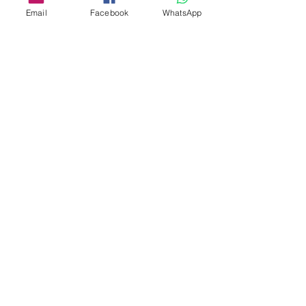
Email
Facebook
WhatsApp
Indirizzo
Società Agricola San Martin
Località San Martino
18037 Apricale IM
(+39)
3357863300
info@vitaeterra.com
P.IVA
01556910089
Politica del negozio
Spedizione
Termini e condizioni