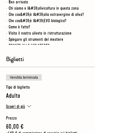
· Ben arrivato
· Chi siamo e l&#39;olivicoltura in questa zona
· Che cos&#39;è l&#39;olio extravergine di oliva?
· Che cos&#39;è l&#39;EVO biologico?
· Come è fatto?
· Visita il nostro uliveto in ristrutturazione
· Spiegare gli strumenti del mestiere
· PRANZO ALL&#39;APERTO
· Visita un boschetto ristrutturato
· Visita al laboratorio
Biglietti
· Video
· Cosa rende un buon olio?
· Degustazione guidata di 3 oli
Vendita terminata
Tipo di biglietto
NB
- per questo tour trascorriamo del tempo
Adulto
all&#39;aperto, quindi dovresti indossare scarpe
robuste (senza tacchi) e assicurarti di avere un
ombrello o una giacca antipioggia per ogni evenienza
Scopri di più
Prezzo
60,00 €