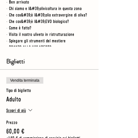
· Ben arrivato
· Chi siamo e l&#39;olivicoltura in questa zona
· Che cos&#39;è l&#39;olio extravergine di oliva?
· Che cos&#39;è l&#39;EVO biologico?
· Come è fatto?
· Visita il nostro uliveto in ristrutturazione
· Spiegare gli strumenti del mestiere
· PRANZO ALL&#39;APERTO
· Visita un boschetto ristrutturato
· Visita al laboratorio
Biglietti
· Video
· Cosa rende un buon olio?
· Degustazione guidata di 3 oli
Vendita terminata
Tipo di biglietto
NB
- per questo tour trascorriamo del tempo
Adulto
all&#39;aperto, quindi dovresti indossare scarpe
robuste (senza tacchi) e assicurarti di avere un
ombrello o una giacca antipioggia per ogni evenienza
Scopri di più
Prezzo
60,00 €