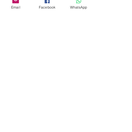
Email
Facebook
WhatsApp
Indirizzo
Società Agricola San Martin
Località San Martino
18037 Apricale IM
(+39)
3357863300
info@vitaeterra.com
P.IVA
01556910089
Politica del negozio
Spedizione