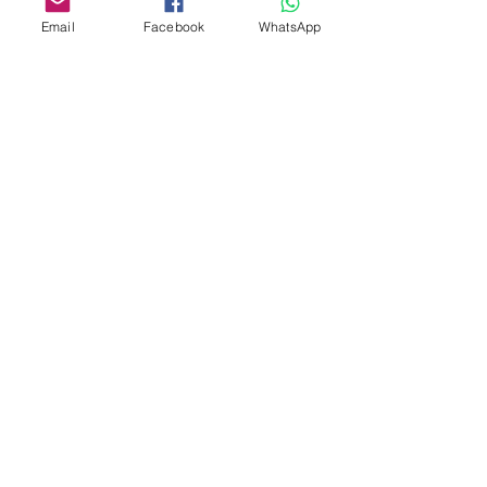
Email
Facebook
WhatsApp
Indirizzo
Società Agricola San Martin
Località San Martino
18037 Apricale IM
(+39)
3357863300
info@vitaeterra.com
P.IVA
01556910089
Politica del negozio
Spedizione