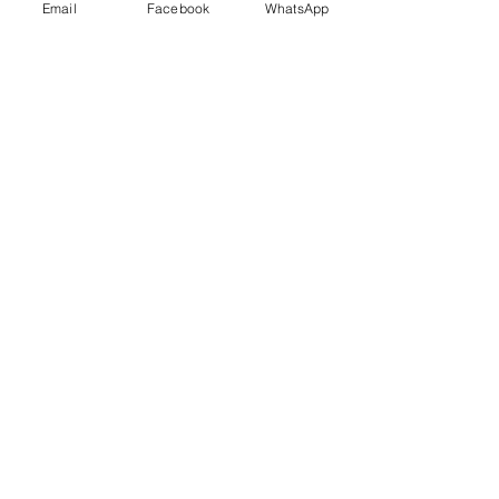
Email
Facebook
WhatsApp
Indirizzo
Società Agricola San Martin
Località San Martino
18037 Apricale IM
(+39)
3357863300
info@vitaeterra.com
P.IVA
01556910089
Politica del negozio
Spedizione
Termini e condizioni