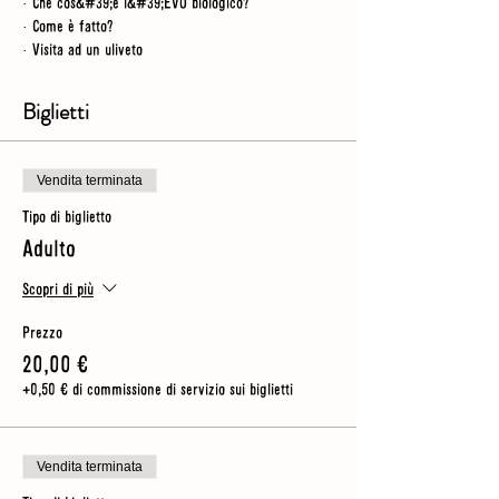
· Che cos&#39;è l&#39;EVO biologico?
· Come è fatto?
· Visita ad un uliveto
· Degustazione del nostro olio
Biglietti
NB
- per questo tour trascorriamo del tempo
all&#39;aperto, quindi dovresti indossare scarpe
robuste (senza tacchi) e assicurarti di avere un
ombrello o una giacca antipioggia per ogni evenienza
Vendita terminata
Tipo di biglietto
Adulto
Scopri di più
Prezzo
20,00 €
+0,50 € di commissione di servizio sui biglietti
Vendita terminata