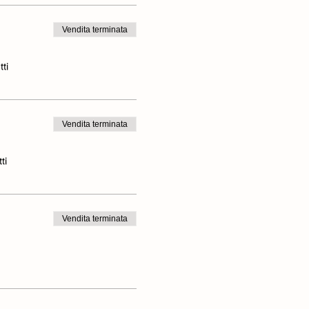
buste (senza tacchi) e
Vendita terminata
tti
Vendita terminata
ti
Vendita terminata