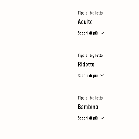
NB
- per questo tour trascorriam
Tipo di biglietto
assicurarti di avere un ombrello
Adulto
Scopri di più
Tipo di biglietto
Ridotto
Scopri di più
Tipo di biglietto
Bambino
Scopri di più