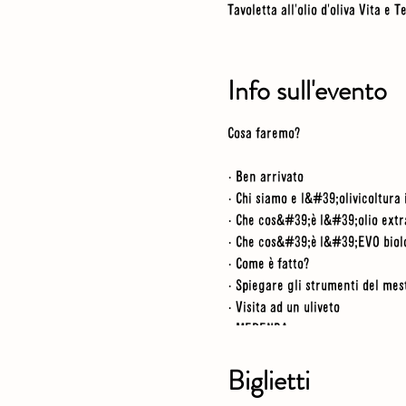
Tavoletta all'olio d'oliva Vita e 
Info sull'evento
Cosa faremo?
· Ben arrivato
· Chi siamo e l&#39;olivicoltura
· Che cos&#39;è l&#39;olio extra
· Che cos&#39;è l&#39;EVO biol
· Come è fatto?
· Spiegare gli strumenti del mes
· Visita ad un uliveto
· MERENDA
· Visita al laboratorio
· Video
Biglietti
· Assaggia il nostro olio