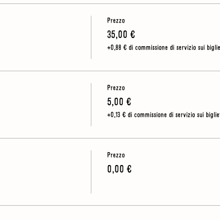
o un po&#39; di tempo all&#39;aperto, quindi dovresti indossare scarpe ro
Prezzo
 o una giacca antipioggia per ogni evenienza
35,00 €
+0,88 € di commissione di servizio sui biglie
Prezzo
5,00 €
+0,13 € di commissione di servizio sui bigliet
Prezzo
0,00 €