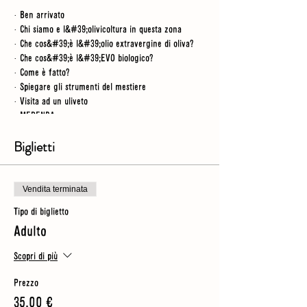
· Ben arrivato
· Chi siamo e l&#39;olivicoltura in questa zona
· Che cos&#39;è l&#39;olio extravergine di oliva?
· Che cos&#39;è l&#39;EVO biologico?
· Come è fatto?
· Spiegare gli strumenti del mestiere
· Visita ad un uliveto
· MERENDA
· Visita al laboratorio
· Video
Biglietti
· Assaggia il nostro olio
NB
- per questo tour trascorriamo un po&#39; di
Vendita terminata
tempo all&#39;aperto, quindi dovresti indossare
Tipo di biglietto
scarpe robuste (senza tacchi) e assicurarti di avere un
ombrello o una giacca antipioggia per ogni evenienza
Adulto
Scopri di più
Prezzo
35,00 €