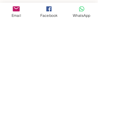
Email
Facebook
WhatsApp
Indirizzo
Società Agricola San Martin
Località San Martino
18037 Apricale IM
(+39)
3357863300
info@vitaeterra.com
P.IVA
01556910089
Politica del negozio