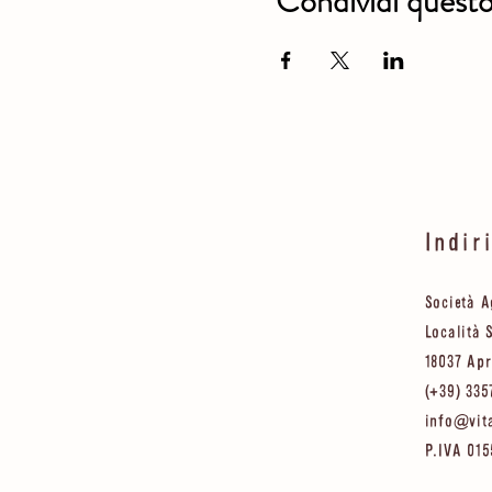
Condividi quest
Indir
Società A
Località 
18037 Apr
(+39) 335
info@vit
P.IVA 01