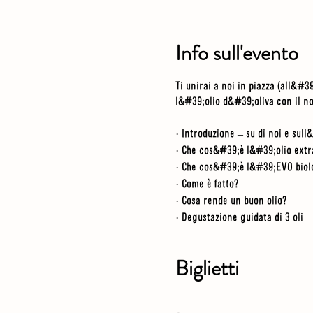
Info sull'evento
Ti unirai a noi in piazza (all&#
l&#39;olio d&#39;oliva con il n
· Introduzione – su di noi e sul
· Che cos&#39;è l&#39;olio extra
· Che cos&#39;è l&#39;EVO biol
· Come è fatto?
· Cosa rende un buon olio?
· Degustazione guidata di 3 oli
Biglietti