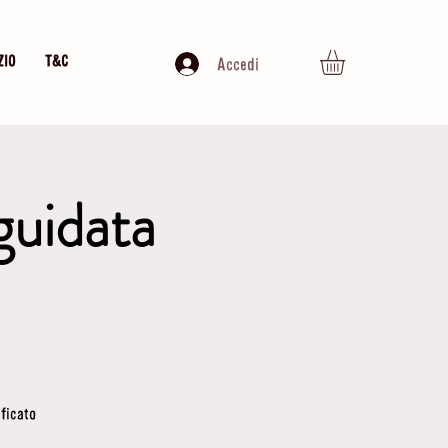
ZIO
T&C
Accedi
guidata
ificato