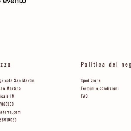
o evento
izzo
Politica del ne
gricola San Martin
Spedizione
San Martino
Termini e condizioni
icale IM
FAQ
7863300
aeterra.com
556910089