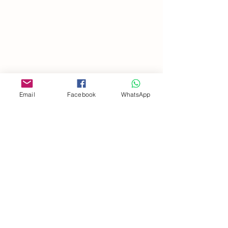
Email
Facebook
WhatsApp
Indirizzo
Società Agricola San Martin
Località San Martino
18037 Apricale IM
(+39)
3357863300
info@vitaeterra.com
P.IVA
01556910089
Politica del negozio